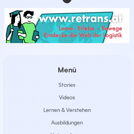
First Page
Previous Page
Next Page
Last Page
Menü
Stories
Videos
Lernen & Verstehen
Ausbildungen