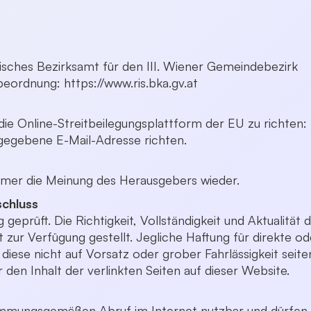
ches Bezirksamt für den III. Wiener Gemeindebezirk
rbeordnung:
https://www.ris.bka.gv.at
e Online-Streitbeilegungsplattform der EU zu richten: h
ngegebene E-Mail-Adresse richten.
mer die Meinung des Herausgebers wieder.
schluss
g geprüft. Die Richtigkeit, Vollständigkeit und Aktualität
zur Verfügung gestellt. Jegliche Haftung für direkte ode
iese nicht auf Vorsatz oder grober Fahrlässigkeit seit
en Inhalt der verlinkten Seiten auf dieser Website.
bestimmungsgemäßen Abruf im Internet nutzbar und dürf