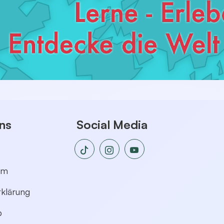
ns
Social Media
um
klärung
p