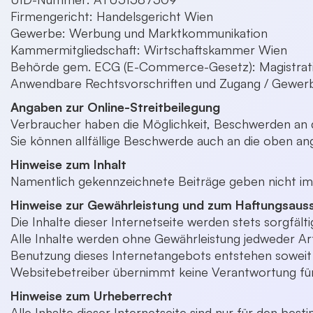
Firmengericht: Handelsgericht Wien
Gewerbe: Werbung und Marktkommunikation
Kammermitgliedschaft: Wirtschaftskammer Wien
Behörde gem. ECG (E-Commerce-Gesetz): Magistratis
Anwendbare Rechtsvorschriften und Zugang / Gewe
Angaben zur Online-Streitbeilegung
Verbraucher haben die Möglichkeit, Beschwerden an di
Sie können allfällige Beschwerde auch an die oben a
Hinweise zum Inhalt
Namentlich gekennzeichnete Beiträge geben nicht im
Hinweise zur Gewährleistung und zum Haftungsaus
Die Inhalte dieser Internetseite werden stets sorgfälti
Alle Inhalte werden ohne Gewährleistung jedweder Art 
Benutzung dieses Internetangebots entstehen soweit d
Websitebetreiber übernimmt keine Verantwortung für d
Hinweise zum Urheberrecht
Alle Inhalte dieser Internetseite sind nur für den 