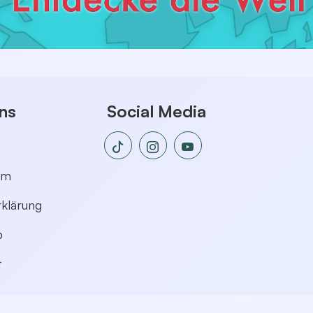
ns
Social Media
um
klärung
p
t