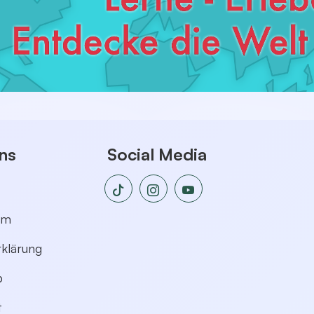
ns
Social Media
um
klärung
p
t