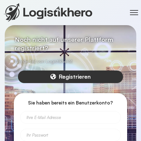
Noch nicht auf unserer Plattform
registriert?
Werde Teil von Logistikhero!
Registrieren
Sie haben bereits ein Benutzerkonto?
Ihre E-Mail Adresse
Ihr Passwort