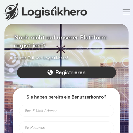
Noch nicht auf unserer Plattform
registriert?
Werde Teil von Logistikhero!
Registrieren
Sie haben bereits ein Benutzerkonto?
Ihre E-Mail Adresse
Ihr Passwort