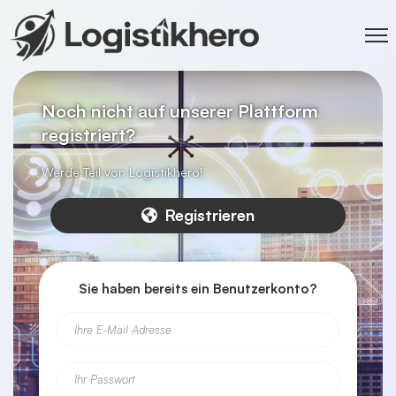
Noch nicht auf unserer Plattform
registriert?
Werde Teil von Logistikhero!
Registrieren
Sie haben bereits ein Benutzerkonto?
Ihre E-Mail Adresse
Ihr Passwort