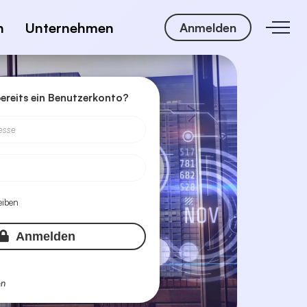
n
Unternehmen
Anmelden
bereits ein Benutzerkonto?
esse
eiben
Anmelden
en