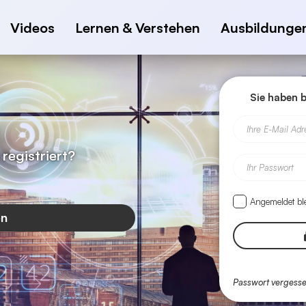
Videos
Lernen & Verstehen
Ausbildunge
Sie haben 
Ihre E-Mail Adr
registriert?
Ihr Passwort
Angemeldet bl
en
Passwort vergess